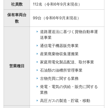
社員数
112名（令和6年9月末現在）
保有車両台
99台（令和6年9月末現在）
数
道路運送法に基づく貨物自動車運
送事業
通信電子機器販売事業
産業廃棄物収集運搬業
家庭用電化製品配送、取付事業
営業種目
石油類の油槽所管理事業
古物売買に関する業務
発電・電気の供給・販売に関する
業務
高圧ガスの製造・貯蔵・移動