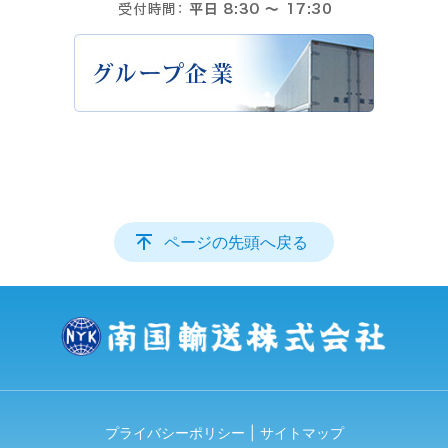
ページの先頭へ戻る
プライバシーポリシー
サイトマップ