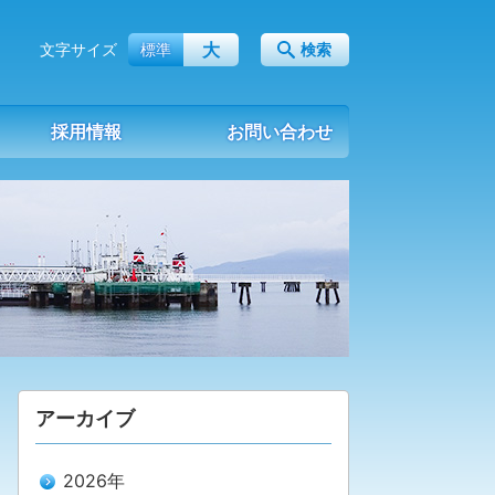
大
文字サイズ
標準
検索
採用情報
お問い合わせ
アーカイブ
2026年